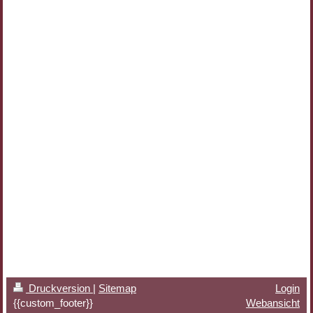
Druckversion
|
Sitemap
Login
{{custom_footer}}
Webansicht