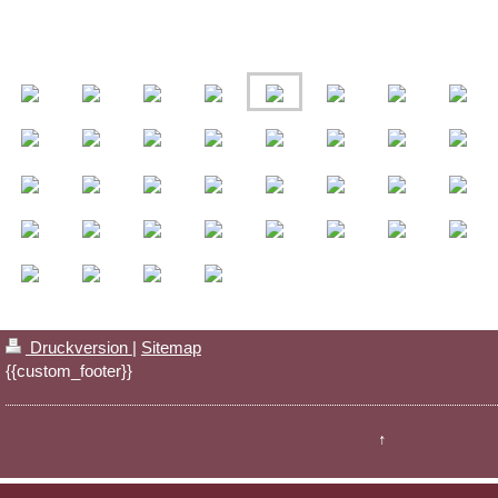
Druckversion
|
Sitemap
{{custom_footer}}
↑