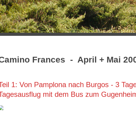
Camino Frances - April + Mai 20
Teil 1: Von Pamplona nach Burgos - 3 Tag
Tagesausflug mit dem Bus zum Gugenhei